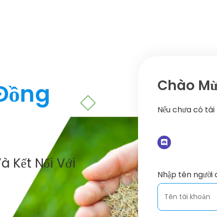
Chào Mừn
 Đồng
Nếu chưa có tài
à Kết Nối Với
Nhập tên người 