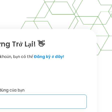
g Trở Lại! 👋
 khoản, bạn có thể
Đăng ký ở đây!
dùng của bạn