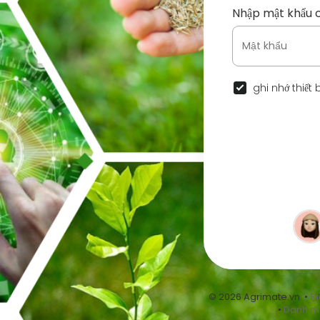
Nhập mật khẩu 
ghi nhớ thiết 
© 2026 Agrimate.vn •
Đi
•
Danh m