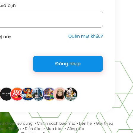
của bạn
Quên mật khẩu?
bị này
Đăng nhập
ều khoản sử dụng
•
Chính sách bảo mật
•
Liên hệ
•
Giới thiệu
ục
•
Tin tức
•
Diễn đàn
•
Mua bán
•
Cộng tác