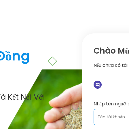
Chào Mừn
 Đồng
Nếu chưa có tài
à Kết Nối Với
Nhập tên người 