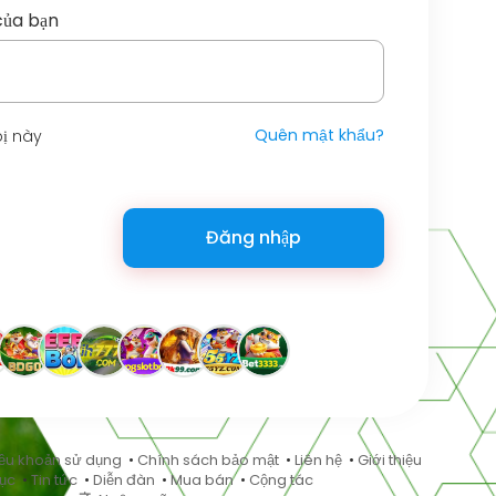
của bạn
Quên mật khẩu?
bị này
Đăng nhập
ều khoản sử dụng
•
Chính sách bảo mật
•
Liên hệ
•
Giới thiệu
ục
•
Tin tức
•
Diễn đàn
•
Mua bán
•
Cộng tác