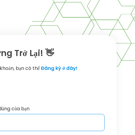
g Trở Lại! 👋
 khoản, bạn có thể
Đăng ký ở đây!
dùng của bạn