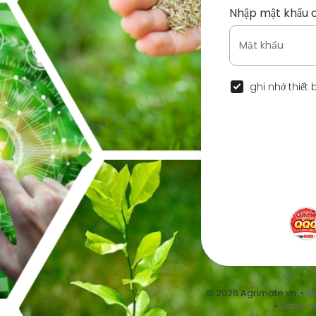
Nhập mật khẩu 
ghi nhớ thiết 
© 2026 Agrimate.vn •
Đi
•
Danh m