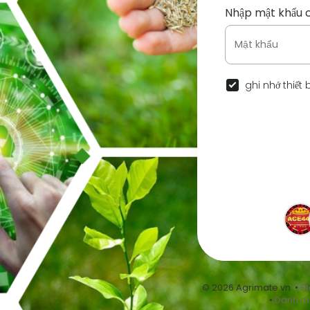
Nhập mật khẩu 
ghi nhớ thiết 
© 2026 Agrimate.vn •
Đi
•
Danh m