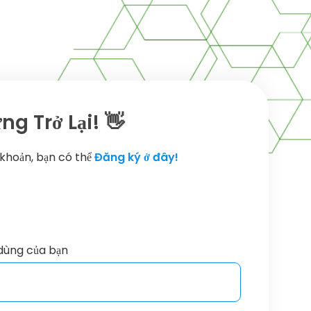
g Trở Lại! 👋
 khoản, bạn có thể
Đăng ký ở đây!
dùng của bạn