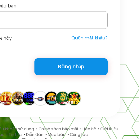
của bạn
Quên mật khẩu?
bị này
Đăng nhập
ều khoản sử dụng
•
Chính sách bảo mật
•
Liên hệ
•
Giới thiệu
ục
•
Tin tức
•
Diễn đàn
•
Mua bán
•
Cộng tác