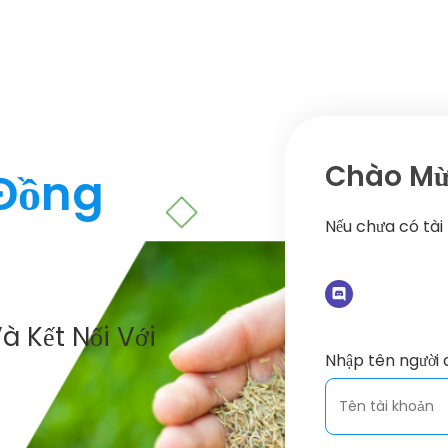
Chào Mừn
 Đồng
Nếu chưa có tài
à Kết Nối Với
Nhập tên người 