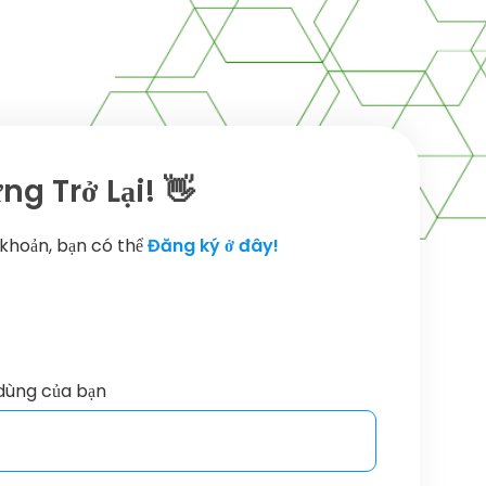
g Trở Lại! 👋
 khoản, bạn có thể
Đăng ký ở đây!
dùng của bạn