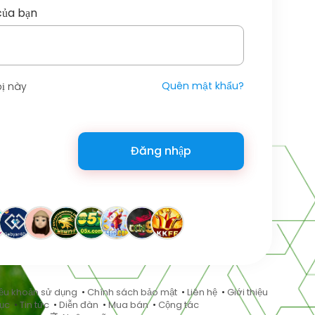
của bạn
Quên mật khẩu?
bị này
Đăng nhập
ều khoản sử dụng
•
Chính sách bảo mật
•
Liên hệ
•
Giới thiệu
ục
•
Tin tức
•
Diễn đàn
•
Mua bán
•
Cộng tác