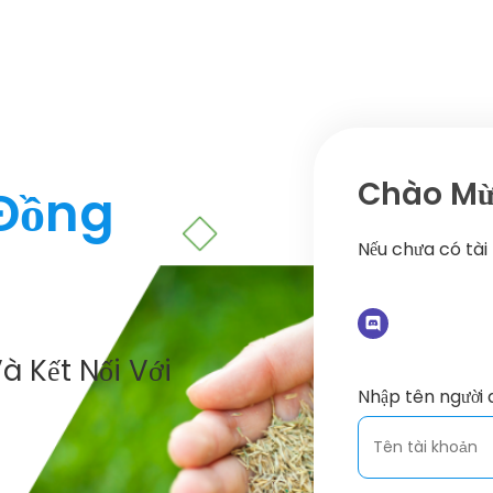
Chào Mừn
 Đồng
Nếu chưa có tài
à Kết Nối Với
Nhập tên người 