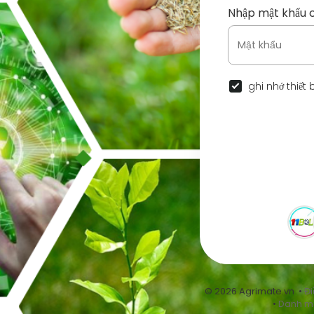
Nhập mật khẩu 
ghi nhớ thiết 
© 2026 Agrimate.vn •
Đi
•
Danh m