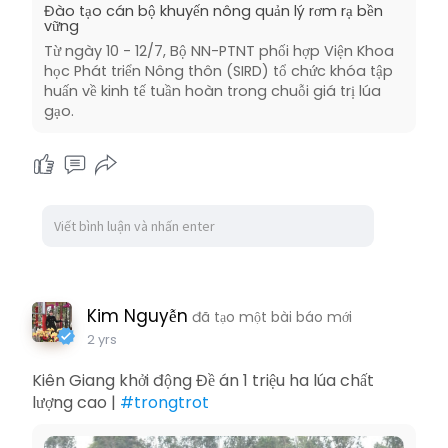
Đào tạo cán bộ khuyến nông quản lý rơm rạ bền
vững
Từ ngày 10 - 12/7, Bộ NN-PTNT phối hợp Viện Khoa
học Phát triển Nông thôn (SIRD) tổ chức khóa tập
huấn về kinh tế tuần hoàn trong chuỗi giá trị lúa
gạo.
Kim Nguyễn
đã tạo một bài báo mới
2 yrs
Kiên Giang khởi động Đề án 1 triệu ha lúa chất
lượng cao |
#trongtrot