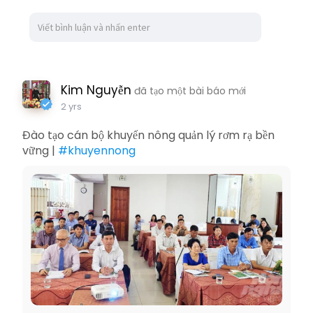
Kim Nguyễn
đã tạo một bài báo mới
2 yrs
Đào tạo cán bộ khuyến nông quản lý rơm rạ bền
vững |
#khuyennong