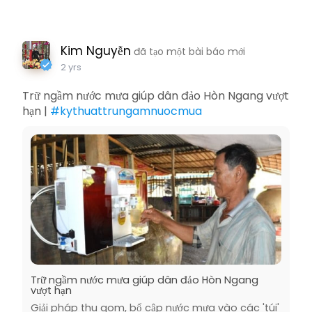
Kim Nguyễn
đã tạo một bài báo mới
2 yrs
Trữ ngầm nước mưa giúp dân đảo Hòn Ngang vượt
hạn |
#kythuattrungamnuocmua
Trữ ngầm nước mưa giúp dân đảo Hòn Ngang
vượt hạn
Giải pháp thu gom, bổ cập nước mưa vào các 'túi'