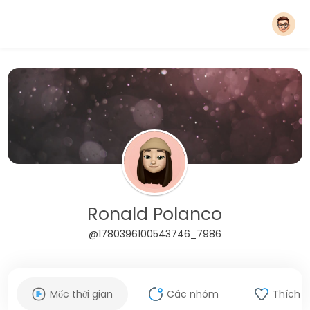
Ronald Polanco
@1780396100543746_7986
Mốc thời gian
Các nhóm
Thích