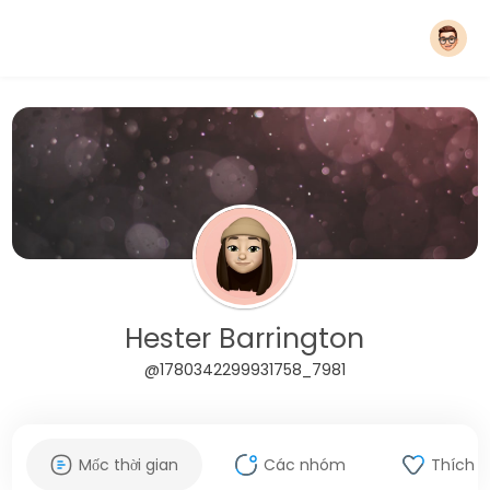
Hester Barrington
@1780342299931758_7981
Mốc thời gian
Các nhóm
Thích